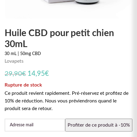
Huile CBD pour petit chien
30mL
30 mL | 50mg CBD
Lovapets
Le prix initial était : 29,90€.
Le prix actuel est : 14,95€.
29,90
€
14,95
€
Rupture de stock
Ce produit revient rapidement. Pré-réservez et profitez de
10% de réduction. Nous vous préviendrons quand le
produit sera de retour.