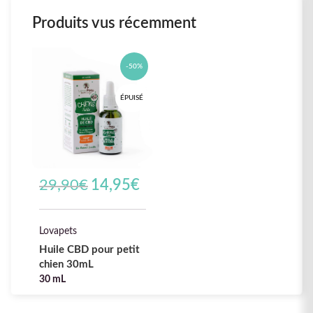
Produits vus récemment
-50%
ÉPUISÉ
Le prix initial
Le prix
29,90
€
14,95
€
était :
actuel
29,90€.
est :
14,95€.
Lovapets
Huile CBD pour petit
chien 30mL
30 mL