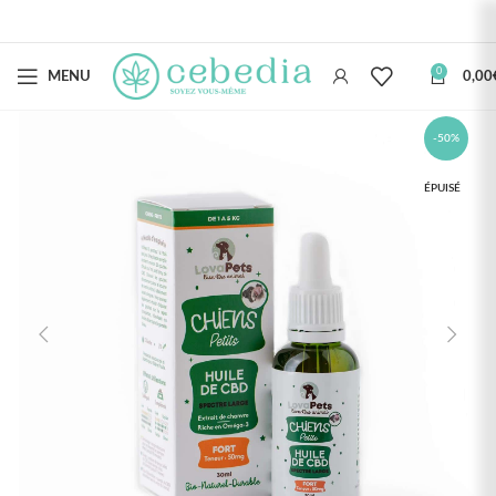
0
MENU
0,00
-50%
ÉPUISÉ