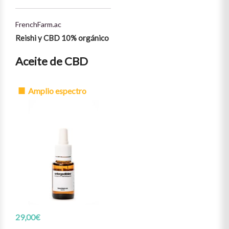
49,00 euros.
actual es de
34,30 euros.
FrenchFarm.ac
Reishi y CBD 10% orgánico
Aceite de CBD
Amplio espectro
29,00
€