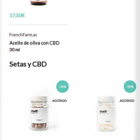
17,50
€
FrenchFarm.ac
Aceite de oliva con CBD
30 ml
Setas y CBD
-30%
-30%
AGOTADO
AGOTADO