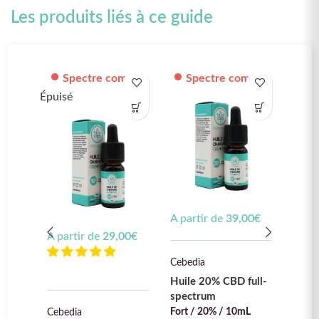
Les produits liés à ce guide
Spectre complet
Spectre complet
S
Épuisé
Épuisé
A partir de
39,00
€
A partir de
29,00
€
A par
Cebedia
Cebed
Huile 20% CBD full-
spectrum
Huile
Fort / 20% / 10mL
Cebedia
spec