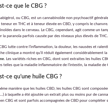
st-ce que le CBG ?
abigérol, ou CBG, est un cannabinoïde non psychoactif générale
e teneur en THC et à teneur élevée en CBD, y compris le chanvre
noïdes dans le cerveau. Le CBG, cependant, agit comme un tamp
r la paranoïa parfois causée par des niveaux plus élevés de THC.
 CBG lutte contre l’inflammation, la douleur, les nausées et ralenti
he clinique a montré qu’il réduit également considérablement la 
me
. Les variétés riches en CBG, dont sont extraites les huiles C
s telles que la maladie inflammatoire de l’intestin, la maladie de 
st-ce qu’une huile CBG ?
ême manière que les huiles CBD, les huiles CBG sont composées 
) à laquelle a été ajoutée un extrait plus ou moins pur de cann
 en CBG et sont parfois accompagnées de CBD pour compléter se