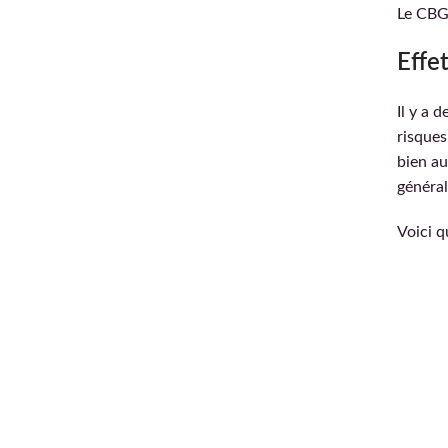
Le CBG 
Effe
Il y a 
risques
bien au
général
Voici q