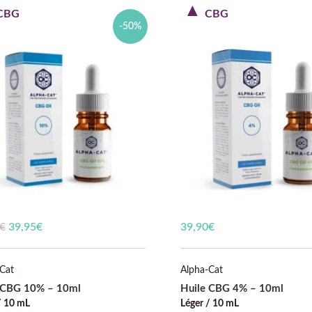
CBG
CBG
-50%
€
Le prix initial était : 79,90€.
39,95
€
Le prix actuel est :
39,90
€
39,95€.
Cat
Alpha-Cat
 CBG 10% – 10ml
Huile CBG 4% – 10ml
/ 10 mL
Léger / 10 mL