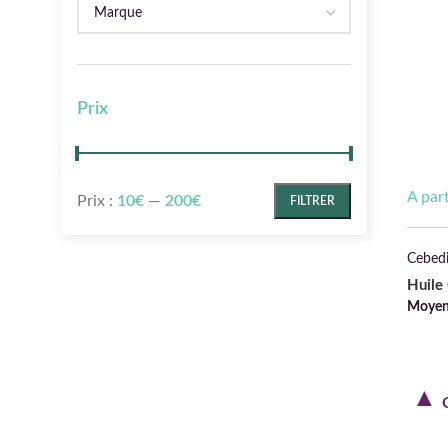
Marque
Prix
A par
Prix :
10€
—
200€
FILTRER
Prix min
Prix max
Cebed
Huile
Moyen