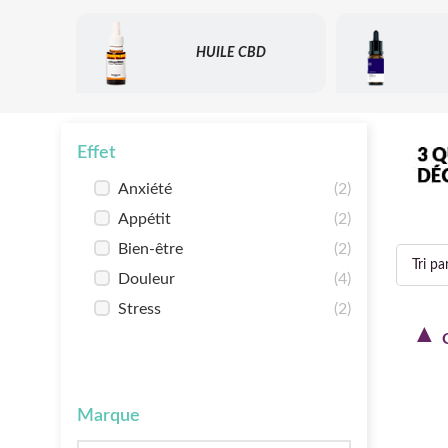
HUILE CBD
Effet
Anxiété
(2)
Appétit
(2)
Bien-être
(2)
Douleur
(4)
Stress
(2)
Marque