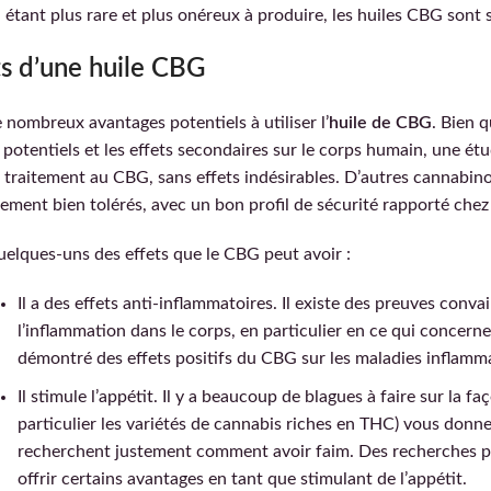
étant plus rare et plus onéreux à produire, les huiles CBG sont 
ts d’une huile CBG
de nombreux avantages potentiels à utiliser l’
huile de CBG
. Bien 
 potentiels et les effets secondaires sur le corps humain, une ét
 traitement au CBG, sans effets indésirables. D’autres cannab
ement bien tolérés, avec un bon profil de sécurité rapporté che
uelques-uns des effets que le CBG peut avoir :
Il a des effets anti-inflammatoires. Il existe des preuves conv
l’inflammation dans le corps, en particulier en ce qui concerne
démontré des effets positifs du CBG sur les maladies inflammat
Il stimule l’appétit. Il y a beaucoup de blagues à faire sur la 
particulier les variétés de cannabis riches en THC) vous donn
recherchent justement comment avoir faim. Des recherches pré
offrir certains avantages en tant que stimulant de l’appétit.