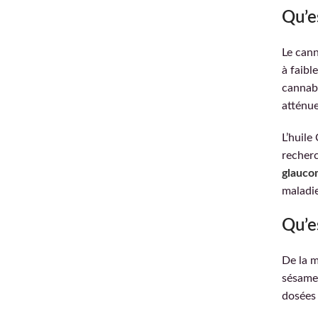
Qu’e
Le cann
à faibl
cannabi
atténue
L’huile
recherc
glauco
maladie
Qu’e
De la m
sésame…
dosées