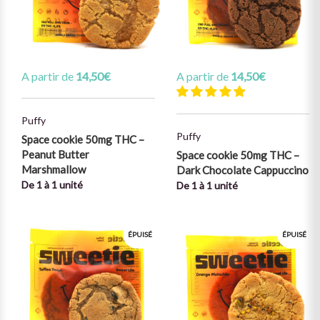
A partir de
14,50
€
A partir de
14,50
€
Puffy
Puffy
Space cookie 50mg THC –
Peanut Butter
Space cookie 50mg THC –
Marshmallow
Dark Chocolate Cappuccino
De 1 à 1 unité
De 1 à 1 unité
ÉPUISÉ
ÉPUISÉ