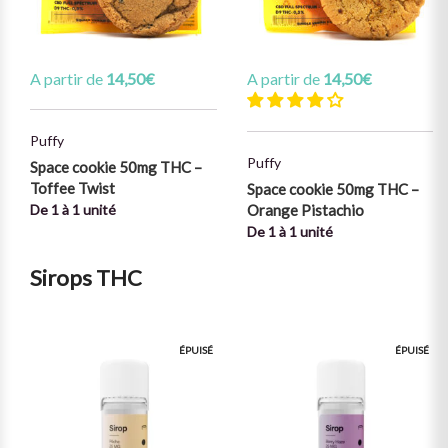
A partir de
14,50
€
A partir de
14,50
€
Puffy
Puffy
Space cookie 50mg THC –
Toffee Twist
Space cookie 50mg THC –
De 1 à 1 unité
Orange Pistachio
De 1 à 1 unité
Sirops THC
ÉPUISÉ
ÉPUISÉ