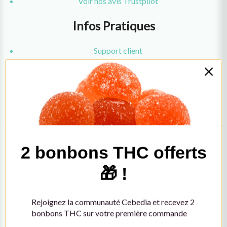
Voir nos avis Trustpilot
Infos Pratiques
Support client
2 bonbons THC offerts
À propos
Newsletter
🎁 !
Paiements
Livraisons
Rejoignez la communauté Cebedia et recevez 2
Affiliation
bonbons THC sur votre première commande
Grossiste CBD
Nous Contacter
Formulaire de contact
Tenez-moi au courant des nouveautés et
Email : contact@cebedia.co
des offres
Téléphone : ....
Pour plus d'informations sur la manière dont nous