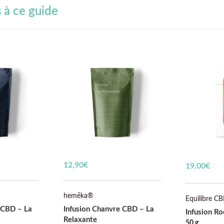
s à ce guide
12,90
€
19,00
€
hemēka®
Equilibre C
 CBD – La
Infusion Chanvre CBD – La
Infusion R
Relaxante
50 g