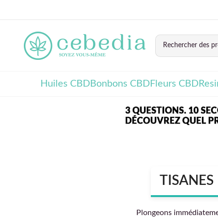
Huiles CBD
Bonbons CBD
Fleurs CBD
Res
TISANES 
Plongeons immédiatement 