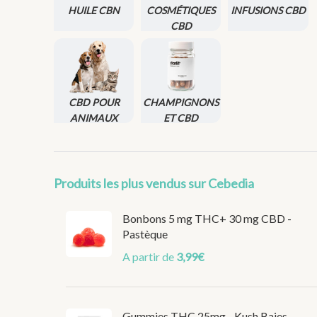
HUILE CBN
COSMÉTIQUES
INFUSIONS CBD
CBD
CBD POUR
CHAMPIGNONS
ANIMAUX
ET CBD
Produits les plus vendus sur Cebedia
Bonbons 5 mg THC+ 30 mg CBD -
Pastèque
A partir de
3,99
€
Gummies THC 25mg - Kush Baies