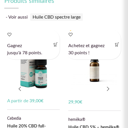
Produits similaires
- Voir aussi
Huile CBD spectre large
Spectre complet
Spectre large
Gagnez
Achetez et gagnez
jusqu'à 78 points.
30 points !
A partir de
39,00
€
29,90
€
Cebedia
hemēka®
Huile 20% CBD full-
Huile CBD 5% – hemēka®