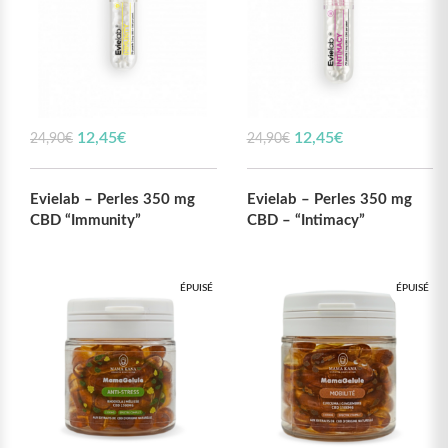
Le prix initial était :
12,45
€
Le prix actuel
Le prix initial était :
12,45
€
Le prix actuel
24,90
€
24,90
€
24,90€.
est : 12,45€.
24,90€.
est : 12,45€.
Evielab – Perles 350 mg
Evielab – Perles 350 mg
CBD “Immunity”
CBD – “Intimacy”
ÉPUISÉ
ÉPUISÉ