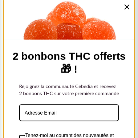
Support client
2 bonbons THC offerts
À propos
Newsletter
🎁 !
Paiements
Livraisons
Rejoignez la communauté Cebedia et recevez
Affiliation
2 bonbons THC sur votre première commande
Grossiste CBD
Nous Contacter
Formulaire de contact
Tenez-moi au courant des nouveautés et
Email : contact@cebedia.co
des offres
Téléphone : ....
Pour plus d'informations sur la manière dont nous
traitons vos données à des fins de communication
Instagram
marketing. Consultez notre Politique de confidentialité.
Facebook