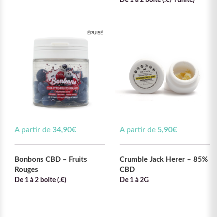
De 1 à 2 boite (.€/ l'unité)
ÉPUISÉ
A partir de
34,90
€
A partir de
5,90
€
Bonbons CBD – Fruits
Crumble Jack Herer – 85%
Rouges
CBD
De 1 à 2 boite (.€)
De 1 à 2G