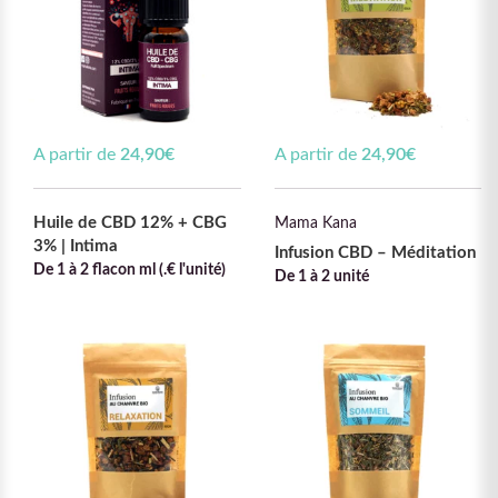
A partir de
24,90
€
A partir de
24,90
€
Huile de CBD 12% + CBG
Mama Kana
3% | Intima
Infusion CBD – Méditation
De 1 à 2 flacon ml (.€ l'unité)
De 1 à 2 unité