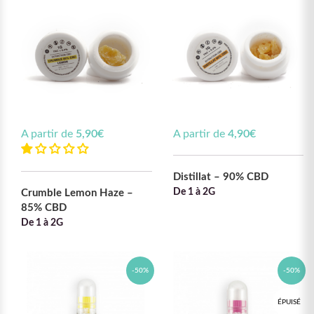
A partir de
5,90
€
A partir de
4,90
€
Distillat – 90% CBD
De 1 à 2G
Crumble Lemon Haze –
85% CBD
De 1 à 2G
-50%
-50%
ÉPUISÉ