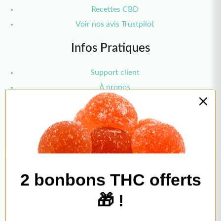
Recettes CBD
Voir nos avis Trustpilot
Infos Pratiques
Support client
À propos
Newsletter
2 bonbons THC offerts
Paiements
🎁 !
Livraisons
Affiliation
Grossiste CBD
Rejoignez la communauté Cebedia et recevez
2 bonbons THC sur votre première commande
Nous Contacter
Formulaire de contact