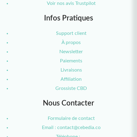
Voir nos avis Trustpilot
Infos Pratiques
Support client
À propos
Newsletter
Paiements
2 bonbons THC offerts
Livraisons
🎁 !
Affiliation
Grossiste CBD
Rejoignez la communauté Cebedia et recevez
Nous Contacter
2 bonbons THC sur votre première commande
Formulaire de contact
Email : contact@cebedia.co
Téléphone : ....