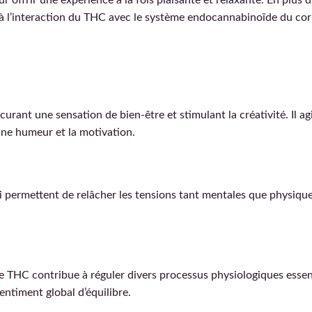
ffrir une expérience à la fois plaisante et relaxante. En plus d
e à l’interaction du THC avec le système endocannabinoïde du cor
rant une sensation de bien-être et stimulant la créativité. Il ag
nne humeur et la motivation.
 permettent de relâcher les tensions tant mentales que physiques
 THC contribue à réguler divers processus physiologiques essentie
entiment global d’équilibre.