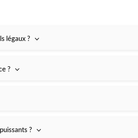
ls légaux ?
ce ?
puissants ?