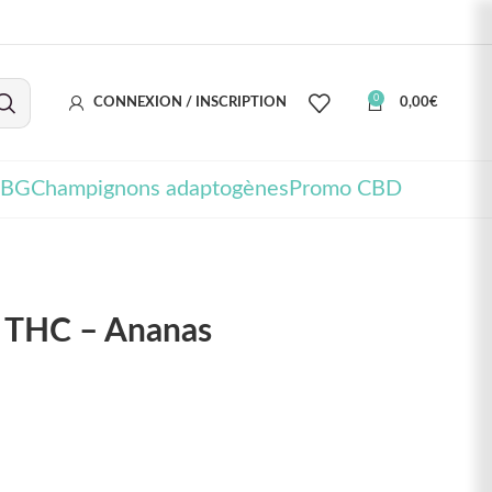
0
CONNEXION / INSCRIPTION
0,00
€
CBG
Champignons adaptogènes
Promo CBD
 THC – Ananas