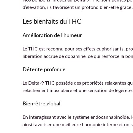
Nos bonbons infusés au Delta-9 THC sont pensés pour o
d’élévation, ils favorisent un profond bien-être grâc
Les bienfaits du THC
Amélioration de l’humeur
Le THC est reconnu pour ses effets euphorisants, procu
libération accrue de dopamine, ce qui renforce la bo
Détente profonde
Le Delta-9 THC possède des propriétés relaxantes qui
relâchement musculaire et une sensation de légèreté.
Bien-être global
En interagissant avec le système endocannabinoïde, le
ainsi favoriser une meilleure harmonie interne et un s