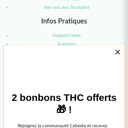
Voir nos avis Trustpilot
Infos Pratiques
Support client
À propos
Newsletter
2 bonbons THC offerts
Paiements
🎁 !
Livraisons
Affiliation
Rejoignez la communauté Cebedia et recevez
Grossiste CBD
2 bonbons THC sur votre première commande
Nous Contacter
Formulaire de contact
Email : contact@cebedia.co