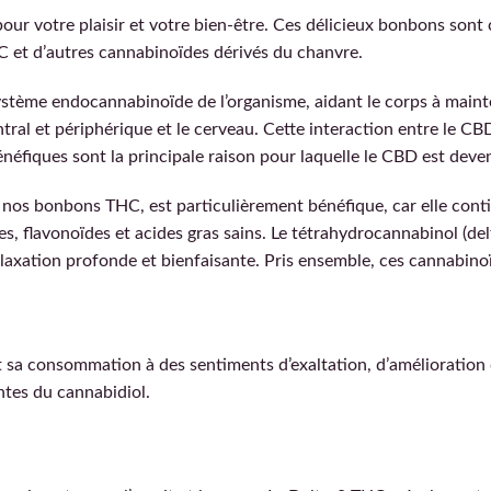
ur votre plaisir et votre bien-être. Ces délicieux bonbons son
HC et d’autres cannabinoïdes dérivés du chanvre.
ystème endocannabinoïde de l’organisme, aidant le corps à mainte
ral et périphérique et le cerveau. Cette interaction entre le CBD
énéfiques sont la principale raison pour laquelle le CBD est dev
ns nos bonbons THC, est particulièrement bénéfique, car elle cont
es, flavonoïdes et acides gras sains. Le tétrahydrocannabinol (
relaxation profonde et bienfaisante. Pris ensemble, ces cannabino
sa consommation à des sentiments d’exaltation, d’amélioration d
tes du cannabidiol.