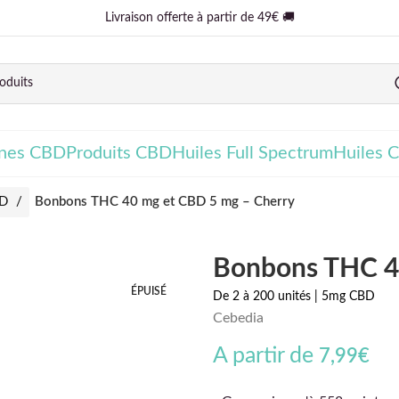
Livraison offerte à partir de 49€ 🚚
ines CBD
Produits CBD
Huiles Full Spectrum
Huiles 
BD
Bonbons THC 40 mg et CBD 5 mg – Cherry
Bonbons THC 4
ÉPUISÉ
De 2 à 200 unités | 5mg CBD
Cebedia
A partir de
7,99
€