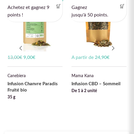
Achetez et gagnez 9
Gagnez
ÉPUISÉ
points !
jusqu'à 50 points.
13,00
€
Le prix initial était :
9,00
€
Le prix actuel
A partir de
24,90
€
13,00€.
est : 9,00€.
Canebiera
Mama Kana
Infusion Chanvre Paradis
Infusion CBD – Sommeil
Fruité bio
De 1 à 2 unité
35 g