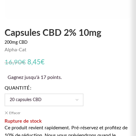
Capsules CBD 2% 10mg
200mg CBD
Alpha-Cat
Le prix initial était : 16,90€.
Le prix actuel est : 8,45€.
16,90
€
8,45
€
Gagnez jusqu'à 17 points.
QUANTITÉ
Effacer
Rupture de stock
Ce produit revient rapidement. Pré-réservez et profitez de
10% de réduction. Nous vous préviendrons quand le