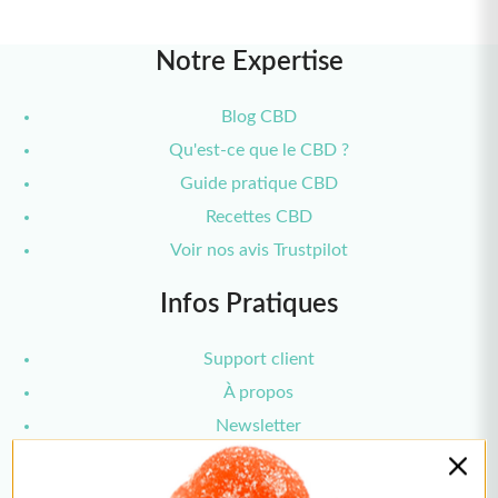
Notre Expertise
Blog CBD
Qu'est-ce que le CBD ?
Guide pratique CBD
Recettes CBD
Voir nos avis Trustpilot
Infos Pratiques
Support client
À propos
Newsletter
2 bonbons THC offerts
Paiements
🎁 !
Livraisons