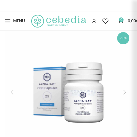
0
MENU
0,00
-50%