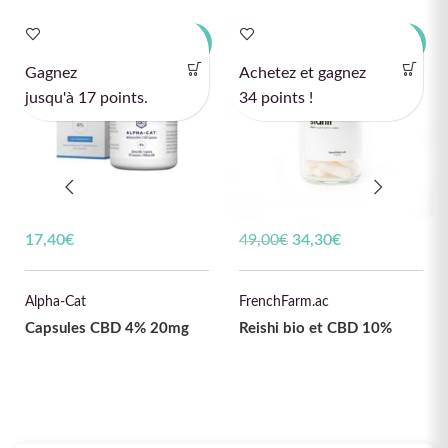
-30%
-30%
Gagnez
Achetez et gagnez
ÉPUISÉ
ÉPUISÉ
jusqu'à 17 points.
34 points !
17,40
€
49,00
€
Le prix initial était :
34,30
€
Le prix
49,00€.
actuel est :
34,30€.
Alpha-Cat
FrenchFarm.ac
Capsules CBD 4% 20mg
Reishi bio et CBD 10%