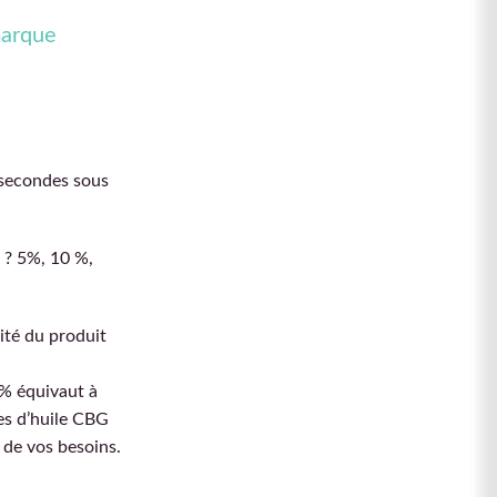
marque
0 secondes sous
 ? 5%, 10 %,
ité du produit
0% équivaut à
es d’huile CBG
 de vos besoins.