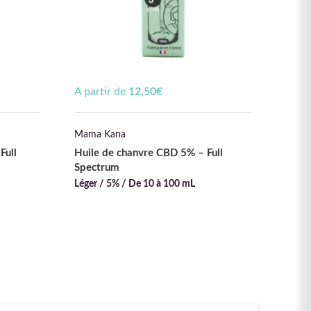
A partir de
12,50
€
A par
Mama Kana
Mind
Full
Huile de chanvre CBD 5% – Full
Huil
Spectrum
Moyen
Léger / 5% / De 10 à 100 mL