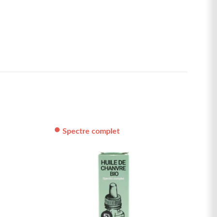
Spectre complet
S