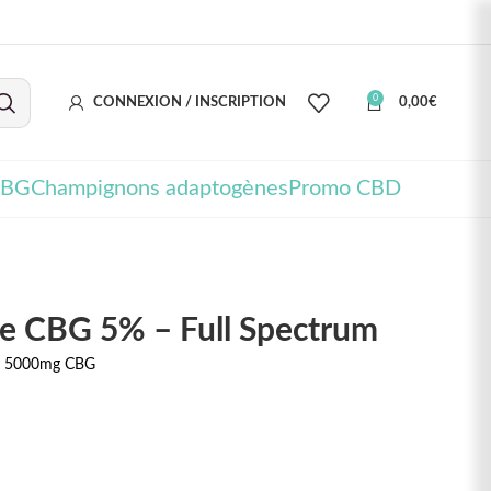
0
CONNEXION / INSCRIPTION
0,00
€
CBG
Champignons adaptogènes
Promo CBD
re CBG 5% – Full Spectrum
 à 5000mg CBG