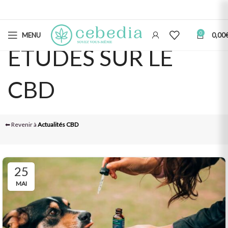
0
MENU
0,00
ETUDES SUR LE
CBD
⬅ Revenir à
Actualités CBD
25
MAI