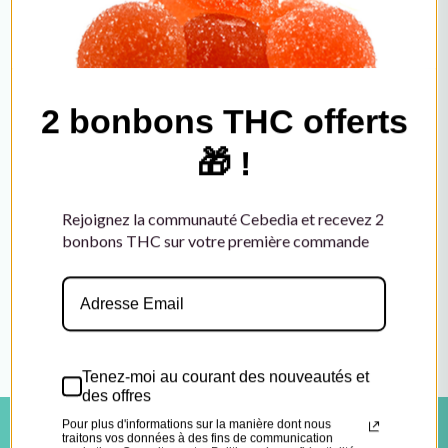
2 bonbons THC offerts
Newsletter
🎁 !
Paiements
Livraisons
Rejoignez la communauté Cebedia et recevez 2
Affiliation
bonbons THC sur votre première commande
Grossiste CBD
Nous Contacter
Formulaire de contact
Tenez-moi au courant des nouveautés et
Email : contact@cebedia.co
des offres
Téléphone : ....
Pour plus d'informations sur la manière dont nous
traitons vos données à des fins de communication
Instagram
marketing. Consultez notre Politique de confidentialité.
Facebook
S'INSCRIRE
© Cebedia -
Mentions légales
|
Conditions générales de
vente
|
Conditions générales d'utilisation
|
Politique de